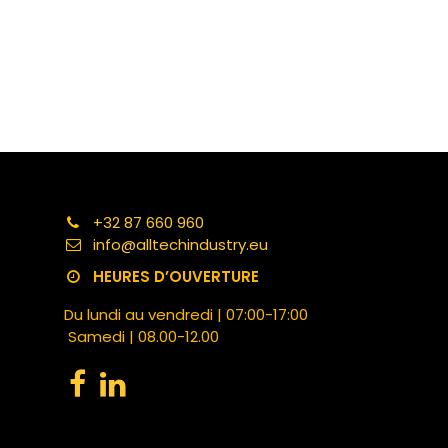
+32 87 660 960
info@alltechindustry.eu
HEURES D’OUVERTURE
Du lundi au vendredi | 07:00-17:00
Samedi | 08.00-12.00