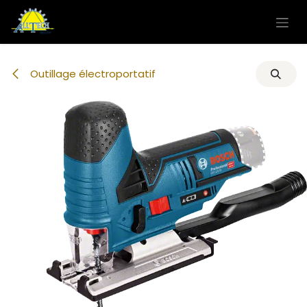
Se rendre au contenu
Outillage électroportatif