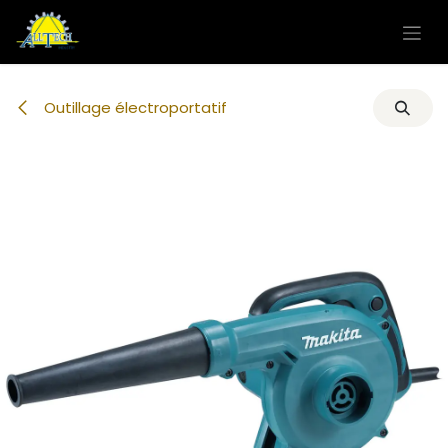
Se rendre au contenu
Outillage électroportatif